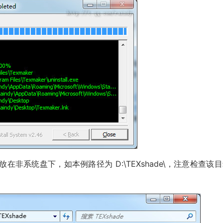
最好放在非系统盘下，如本例路径为 D:\TEXshade\，注意检查该