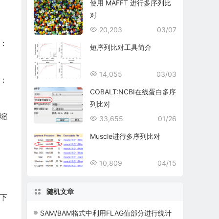
使用 MAFFT 进行多序列比
对
20,203
03/07
：
短序列比对工具简介
14,055
03/03
：
COBALT:NCBI在线蛋白多序
列比对
压缩
33,655
01/26
Muscle进行多序列比对
10,809
04/15
随机文章
如下
SAM/BAM格式中利用FLAG值部分进行统计