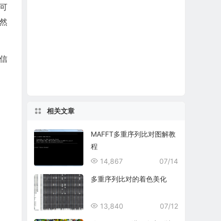
并可
然
相信
相关文章
MAFFT多重序列比对图解教
程
14,867
07/14
多重序列比对的着色美化
13,840
07/12