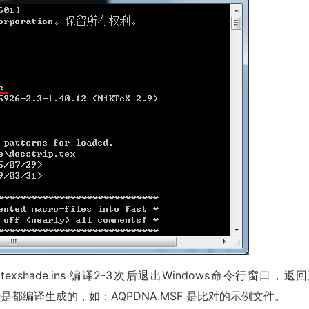
译，texshade.ins 编译2-3次后退出Windows命令行窗口，返
是都编译生成的，如：AQPDNA.MSF 是比对的示例文件。