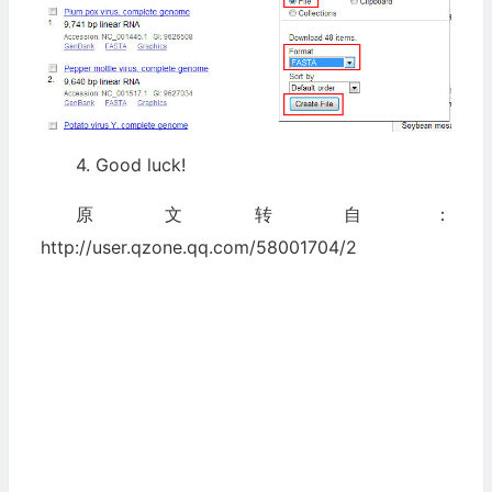
4. Good luck!
原文转自：
http://user.qzone.qq.com/58001704/2