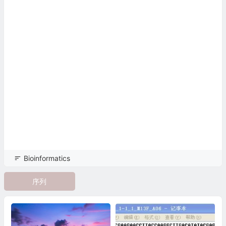
Bioinformatics
序列