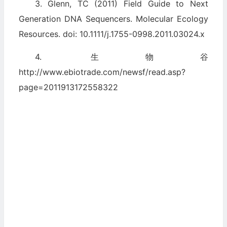
3. Glenn, TC (2011) Field Guide to Next
Generation DNA Sequencers. Molecular Ecology
Resources. doi: 10.1111/j.1755-0998.2011.03024.x
4. 生物谷
http://www.ebiotrade.com/newsf/read.asp?
page=2011913172558322