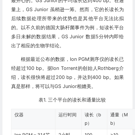
最开心的。GS Junior的平均读长达到400 bp。在通
量上，GS Junior 虽稍逊一筹。然而，它的长读长为
后续数据处理所带来的优势也是其他平台无法比拟
的。以不久前的德国大肠杆菌事件为例，短读长平台
多日未解的数据结果，GS Junior 数据5分钟内即给
出了相应的生物学结论。
根据最近公布的数据，Ion PGM测序仪的读长已
经超过100 bp。据Ion Torrent的创始人Rothberg介
绍，读长很快将超过200 bp，并达到400 bp。如果
真是那样，将可以与GS Junior相媲美。
表1. 三个平台的读长和通量比较
仪器
运行时间
读长（b
通量（M
p）
b）
Ion PGM – 314芯
2小时
100
>10