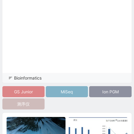
Bioinformatics
GS Junior
MiSeq
Ion PGM
测序仪