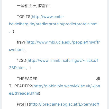
一些相关应用程序：
TOPITS(
http://www.embl-
heidelberg.de/predictprotein/predictprotein.html
、
)
frsvr(
http://www.mbi.ucla.edu/people/frsvr/fr
svr.html
)、
123D(
http://www_lmmb.ncifcrf.gov/~nicka/1
23D.html、
)
THREADER和
THREADER2(
http://globin.bio.warwick.ac.uk/~jon
es/threader.html
)
ProFIT(
http://lore.came.sbg.ac.at/Extern/soft