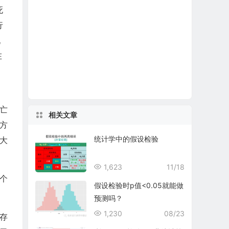
死
行
现
在
亡
相关文章
方
统计学中的假设检验
到大
1,623
11/18
个
假设检验时p值<0.05就能做
预测吗？
1,230
08/23
始存