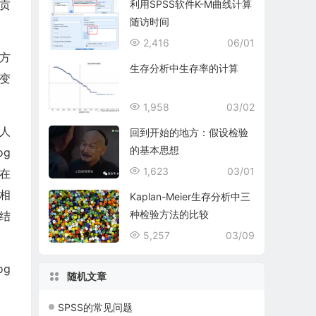
贡
利用SPSS软件K-M曲线计算
随访时间
2,416
06/01
方
生存分析中生存率的计算
变
1,958
03/02
人
回到开始的地方：假设检验
的基本思想
og
1,623
03/01
粘在
始相
Kaplan-Meier生存分析中三
种检验方法的比较
的结
5,257
03/09
g
随机文章
SPSS的常见问题