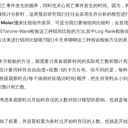
死亡事件发生的频率，同时也关心死亡事件发生的时间。因为，
做统计分析时，这类预后研究我们往往会采用生存分析的模型进
-Meier法
来比较组件差异。可是当我们要做组间比较时，会发
和Tarone-Ware检验这三种组间比较的方法;其中Log Rank检验
方法来进行组间比较呢?我们今天来聊聊这三种假设检验方法的差
卡方检验的方法，都需要计算各观察时间的实际死亡数和预计死
统计量同样符合自由度=组数-1的卡方分布。但不同的是，每种
r法会根据观察时点(每个病例对应随访时间)顺序，把生存资料从小
和预计死亡数。
是不考虑各观察时点开始时存活的人数对统计模型的影响。也就是每
。
础上增加了权重，并设置权重为各时点开始时存活的人数。也就是开