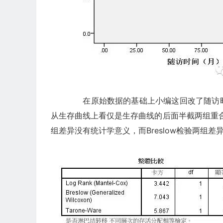
在原始数据的基础上小编这回改了随访时
从生存曲线上看仅是生存曲线的后面半截两组重合在
组差异没有统计学意义，而Breslow检验两组差