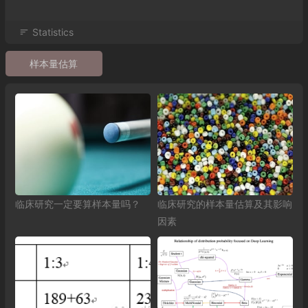
Statistics
样本量估算
临床研究一定要算样本量吗？
临床研究的样本量估算及其影响
因素