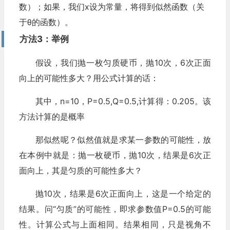
数）；如果，我们x设为常量，将得到似然函数（关
于θ的函数）。
方法3：举例
假设，我们抛一枚匀质硬币，抛10次，6次正面
向上的可能性多大？用公式计算的话：
其中，n=10，P=0.5,Q=0.5,计算得：0.205。该
方法计算的是概率
那似然呢？似然值就是求某一参数的可能性，放
在本例中就是：抛一枚硬币，抛10次，结果是6次正
面向上，其是匀质的可能性多大？
抛10次，结果是6次正面向上，这是一个给定的
结果。问“匀质”的可能性，即求参数值P=0.5的可能
性。计算公式与上面相同。结果相同，只是视角不