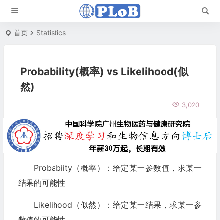
首页
Statistics
Probability(概率) vs Likelihood(似
然)
3,020
Probabiity（概率）：给定某一参数值，求某一
结果的可能性
Likelihood（似然）：给定某一结果，求某一参
数值的可能性