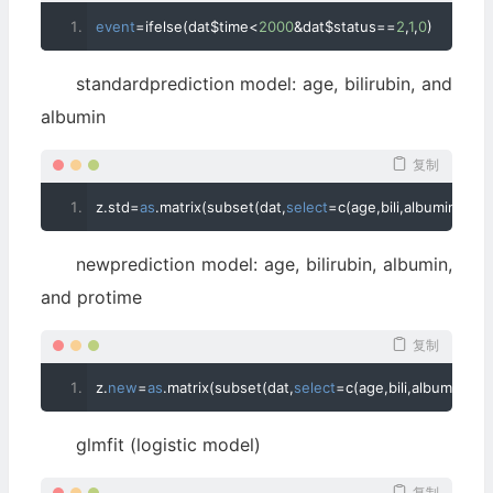
event
=
ifelse
(
dat$time
<
2000
&
dat$status
==
2
,
1
,
0
)
standardprediction model: age, bilirubin, and
albumin
复制
z
.
std
=
as
.
matrix
(
subset
(
dat
,
select
=
c
(
age
,
bili
,
albumin
)))
newprediction model: age, bilirubin, albumin,
and protime
复制
z
.
new
=
as
.
matrix
(
subset
(
dat
,
select
=
c
(
age
,
bili
,
albumin
,
pro
glmfit (logistic model)
复制