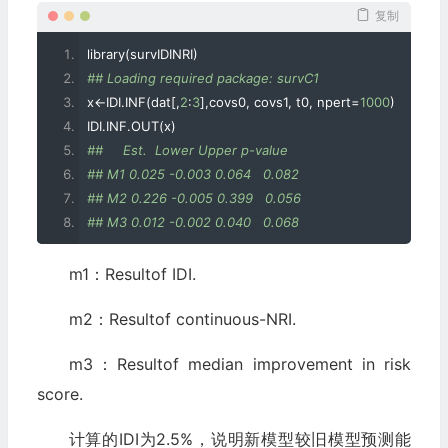
复制
library
(
survIDINRI
)
## Loading required package: survC1
x
<-
IDI
.
INF
(
dat
[,
2
:
3
],
covs0
,
 covs1
,
 t0
,
 npert
=
1000
)
IDI
.
INF
.
OUT
(
x
)
##     Est.  Lower Upper p-value
## M1 0.025 -0.003 0.064   0.082
## M2 0.226 -0.005 0.399   0.056
## M3 0.012 -0.002 0.040   0.068
m1：Resultof IDI.
m2：Resultof continuous-NRI.
m3：Resultof median improvement in risk
score.
计算的IDI为2.5%，说明新模型较旧模型预测能