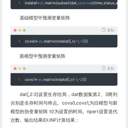
indata1
=
as
.
matrix
(
subset
(
dat
,
select
=
c
(
time
,
status
,
age
,
bil
基础模型中预测变量矩阵
复制
covs0
<-
as
.
matrix
(
indata0
[,
c
(-
1
,-
2
)])
新模型中预测变量矩阵
复制
covs1
<-
as
.
matrix
(
indata1
[,
c
(-
1
,-
2
)])
dat[,2:3]设置生存结局，dat数据集第2、3两列
分别是生存时间与终点。covs0,covs1,为旧模型与新
模型的协变量矩阵 t0为设置的时间。npert设置迭代
次数。输出结果IDI.INF计算结果：