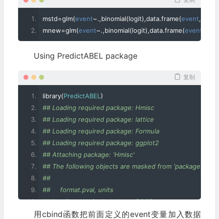
mstd
=
glm
(
event
~.,
binomial
(
logit
),
data
.
frame
(
event
,
z
.
std
)
mnew
=
glm
(
event
~.,
binomial
(
logit
),
data
.
frame
(
event
,
z
.
ne
Using PredictABEL package
复制
library
(
PredictABEL
)
## Loading required package: Hmisc
## Loading required package: lattice
## Loading required package: Formula
## Loading required package: ggplot2
## Attaching package: 'Hmisc'
## The following objects are masked from 'package:base'
## 
##     format.pval, units
## Loading required package: ROCR
用cbind函数把前面定义的event变量加入数据
## Loading required package: gplots