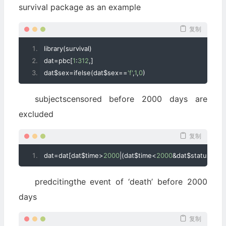
survival package as an example
复制
library
(
survival
)
dat
=
pbc
[
1
:
312
,]
dat$sex
=
ifelse
(
dat$sex
==
'f'
,
1
,
0
)
subjectscensored before 2000 days are
excluded
复制
dat
=
dat
[
dat$time
>
2000
|(
dat$time
<
2000
&
dat$status
==
2
)
predcitingthe event of ‘death’ before 2000
days
复制