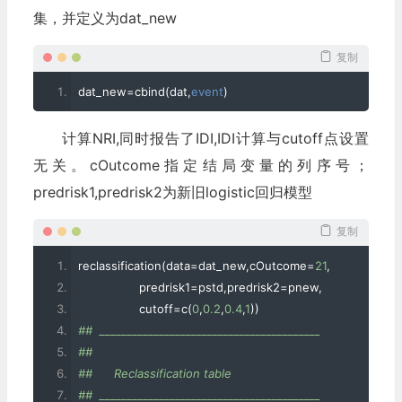
## Attaching package: 'gplots'
集，并定义为dat_new
## The following object is masked from 'package:stats':
## 
复制
##     lowess
dat_new
=
cbind
(
dat
,
event
)
## Loading required package: epitools
## Attaching package: 'epitools'
计算NRI,同时报告了IDI,IDI计算与cutoff点设置
## The following object is masked from 'package:survival'
## 
无关。cOutcome指定结局变量的列序号；
##     ratetable
predrisk1,predrisk2为新旧logistic回归模型
## Loading required package: PBSmodelling
## --------------------------------------------------------
复制
## PBS Modelling 2.68.6 -- Copyright (C) 2005-2018 Fis
reclassification
(
data
=
dat_new
,
cOutcome
=
21
,
##
                 predrisk1
=
pstd
,
predrisk2
=
pnew
,
## A complete user guide 'PBSmodelling-UG.pdf' is locate
                 cutoff
=
c
(
0
,
0.2
,
0.4
,
1
))
## C:/Program Files/R/R-3.5.1/library/PBSmodelling/doc/
##  _________________________________________
## 
##  
## Packaged on 2017-12-19
##      Reclassification table    
## Pacific Biological Station, Nanaimo
##  _________________________________________
## 