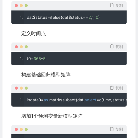
复制
##   
##              Updated Model
dat$status
=
ifelse
(
dat$status
==
2
,
1
,
0
)
## Initial Model [0,0.2) [0.2,0.4) [0.4,1]  % reclassified
##     [0,0.2)       110         3       0               3
定义时间点
##     [0.2,0.4)       3        30       0               9
##     [0.4,1]         0         2      84               2
复制
##  _________________________________________
t0
=
365
*
5
## 
##  NRI(Categorical) [95% CI]: -0.0227 [ -0.0683 - 0.0229 
构建基础回归模型矩阵
##  NRI(Continuous) [95% CI]: 0.0391 [ -0.2238 - 0.3021 ]
##  IDI [95% CI]: 0.0044 [ -0.0037 - 0.0126 ] ; p-value: 0
复制
indata0
=
as
.
matrix
(
subset
(
dat
,
select
=
c
(
time
,
status
,
age
,
bil
增加1个预测变量新模型矩阵
复制