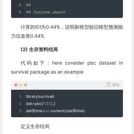
## 
## All available PBS packages can be found at
##  Outcome: absent 
## https://github.com/pbs-software
##   
## --------------------------------------------------------
计算的IDI为0.44%，说明新模型较旧模型预测能
##              Updated Model
pstd
<-
mstd$fitted
.
values
## Initial Model [0,0.2) [0.2,0.4) [0.4,1]  % reclassified
pnew
<-
mnew$fitted
.
values
力仅改善0.44%
##     [0,0.2)       103         3       0               3
##     [0.2,0.4)       3        22       0              12
(2) 生存资料结局
##     [0.4,1]         0         0      13               0
代码如下：here consider pbc dataset in
## 
##  Outcome: present 
survival package as an example
##   
##              Updated Model
复制
## Initial Model [0,0.2) [0.2,0.4) [0.4,1]  % reclassified
library
(
survival
)
##     [0,0.2)         7         0       0               0
dat
=
pbc
[
1
:
312
,]
##     [0.2,0.4)       0         8       0               0
dat$time
=
as
.
numeric
(
dat$time
)
##     [0.4,1]         0         2      71               3
## 
定义生存结局
##  
##  Combined Data 