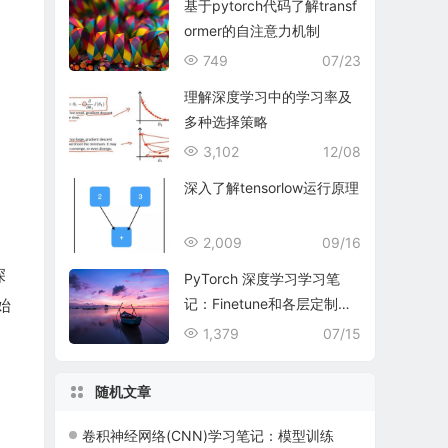
基于pytorch代码了解transf
ormer的自注意力机制
749
07/23
理解深度学习中的学习率及
多种选择策略
3,102
12/08
深入了解tensorlow运行原理
2,009
09/16
深
PyTorch 深度学习学习笔
始
记：Finetune和各层定制学
习率
1,379
07/15
随机文章
卷积神经网络(CNN)学习笔记：模型训练