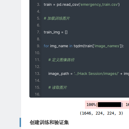
train 
=
 pd
.
read_csv
(
'emergency_train.csv'
)
# 用于评估模型
# 加载训练图片
from
 sklearn
.
metrics 
import
 accuracy_score
train_img 
=
[]
# PyTorch库和模块
for
 img_name 
in
 tqdm
(
train
[
'image_names'
]):
import
 torch
# 定义图像路径
from
 torch
.
autograd 
import
Variable
    image_path 
=
'../Hack Session/images/'
+
 i
from
 torch
.
nn 
import
Linear
,
ReLU
,
CrossEntro
# 读取图片
from
 torch
.
optim 
import
Adam
,
 SGD
    img 
=
 imread
(
image_path
)
# 预训练模型
# 标准化像素值
from
 torchvision 
import
 models
创建训练和验证集
    img 
=
 img
/
255