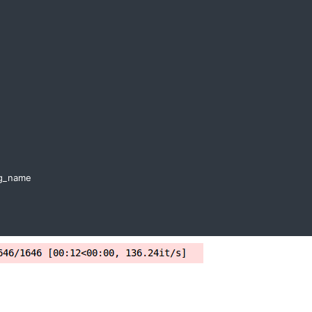
mg_name
pyLoss
,
Sequential
,
Conv2d
,
MaxPool2d
,
Module
,
Softmax
,
BatchNorm2