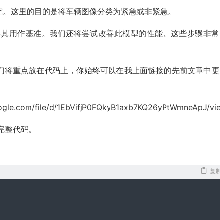
究。这里的目的是将车辆图像分类为紧急或非紧急。
将其用作基准。我们还将尝试改善此模型的性能。这些步骤非常
们将重点放在代码上，你始终可以在我上面链接的先前文章中更
oogle.com/file/d/1EbVifjP0FQkyB1axb7KQ26yPtWmneApJ/vi
完整代码。
复