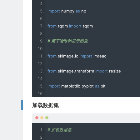
import
 numpy 
as
 np
from
 tqdm 
import
 tqdm
# 用于读取和显示图像
from
 skimage
.
io 
import
 imread
from
 skimage
.
transform 
import
 resize
import
 matplotlib
.
pyplot 
as
 plt
%
matplotlib 
inline
加载数据集
# 用于创建验证集
# 加载数据集
from
 sklearn
.
model_selection 
import
 train_test_