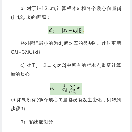
b) 对于i=1,2...m,计算样本xi和各个质心向量μj
(j=1,2,...k)的距离：
将xi标记最小的为dij所对应的类别λi。此时更新
Cλi=Cλi∪{xi}
c) 对于j=1,2,...,k,对Cj中所有的样本点重新计算
新的质心
e) 如果所有的k个质心向量都没有发生变化，则转到
步骤3）
3） 输出簇划分