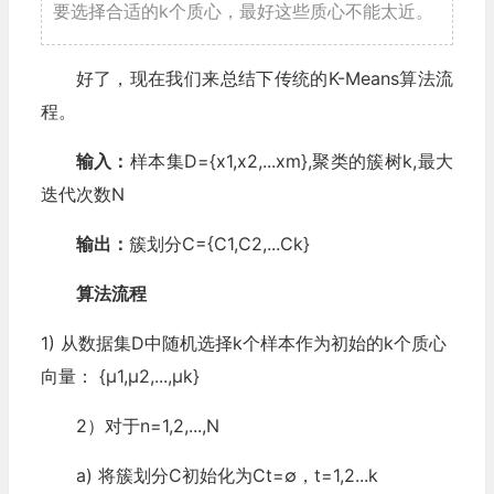
要选择合适的k个质心，最好这些质心不能太近。
好了，现在我们来总结下传统的K-Means算法流
程。
输入：
样本集D={x1,x2,...xm},聚类的簇树k,最大
迭代次数N
输出：
簇划分C={C1,C2,...Ck}
算法流程
1) 从数据集D中随机选择k个样本作为初始的k个质心
向量： {μ1,μ2,...,μk}
2）对于n=1,2,...,N
a) 将簇划分C初始化为Ct=∅，t=1,2...k