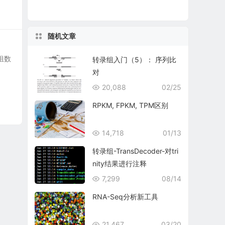
随机文章
组数
转录组入门（5）： 序列比
对
20,088
02/25
RPKM, FPKM, TPM区别
14,718
01/13
转录组-TransDecoder-对tri
nity结果进行注释
7,299
08/14
RNA-Seq分析新工具
21,467
03/20