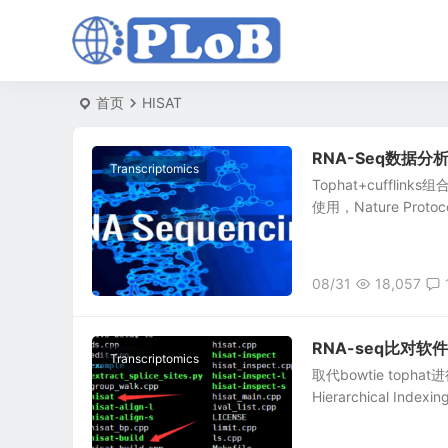
首页
HISAT
RNA-Seq数据分析新
Transcriptomics
Tophat+cuffl
使用，Nature Pr
08/31
18,057
RNA-seq比对软件
Transcriptomics
取代bowtie topha
Hierarchical Indexi