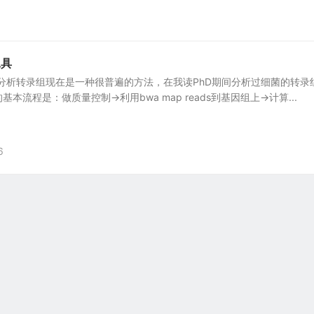
工具
术来分析转录组现在是一种很普遍的方法，在我读PhD期间分析过细菌的转录
流程是：做质量控制->利用bwa map reads到基因组上->计算...
6