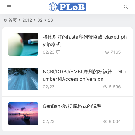
首页
2012
02
23
将比对好的fasta序列转换成relaxed ph
ylip格式
02/23
1
7,165
NCBI/DDBJ/EMBL序列的标识符：GI n
umber和Accession.Version
02/23
6,696
GenBank数据库格式的说明
02/23
8,664