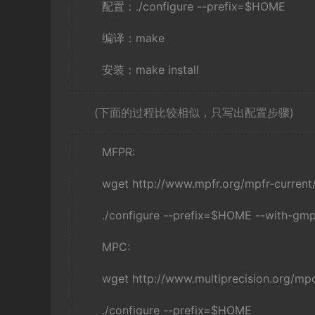
配置：./configure --prefix=$HOME
编译：make
安装：make install
(下面的过程比较相似，只写出配置步骤)
MFPR:
wget http://www.mpfr.org/mpfr-current/
./configure --prefix=$HOME --with-
MPC:
wget http://www.multiprecision.org/mp
./configure --prefix=$HOME