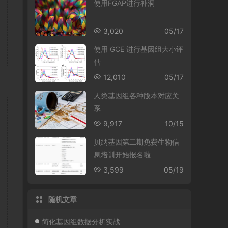
使用FGAP进行补洞
3,020
05/17
使用 GCE 进行基因组大小评
估
12,010
05/17
人类基因组各种版本对应关
系
9,917
10/15
贝纳基因第二期免费生物信
息培训开始报名啦
3,599
05/19
随机文章
简化基因组数据分析实战