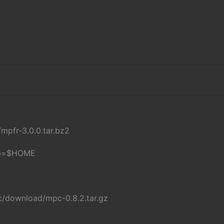
mpfr-3.0.0.tar.bz2
gmp=$HOME
c/download/mpc-0.8.2.tar.gz