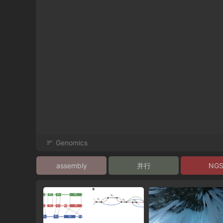
Genomics
assembly
并行
NG