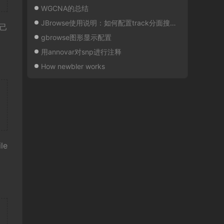
WGCNA的总结
JBrowse使用说明：如何配置track分面搜索选择器
己
gbrowse图形显示配置
用annovar对snp进行注释
How newbler works
le