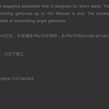
nd sequence assembler that is designed for short reads. Th
ssembling genomes up to 100 Mbases in size. The paralle
pable of assembling larger genomes.
xd左右，安装编译ABySS会报错，在ABySS的google group
件，分别下载之：
/gmp-5.0.1.tar.bz2