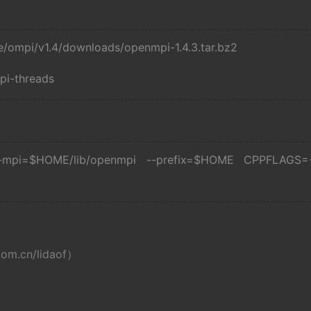
/ompi/v1.4/downloads/openmpi-1.4.3.tar.bz2
pi-threads
th-mpi=$HOME/lib/openmpi --prefix=$HOME CPPFLAGS=
om.cn/lidaof）