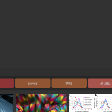
S
abyss
拼接
基因组