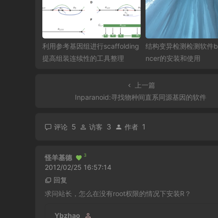
利用参考基因组进行scaffolding
结构变异检测检测软件br
提高组装连续性的工具整理
ncer的安装和使用
上一篇
Inparanoid:寻找物种间直系同源基因的软件
5
3
1
评论
访客
作者
3
怪羊基德
2012/02/25 16:57:14
回复
求问站长，怎么在没有root权限的情况下安装R？
Ybzhao