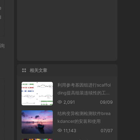
e
l
s询
相关文章
利用参考基因组进行scaffol
ding提高组装连续性的工具
整理
2,091
09/09
结构变异检测检测软件brea
kdancer的安装和使用
11,143
07/07