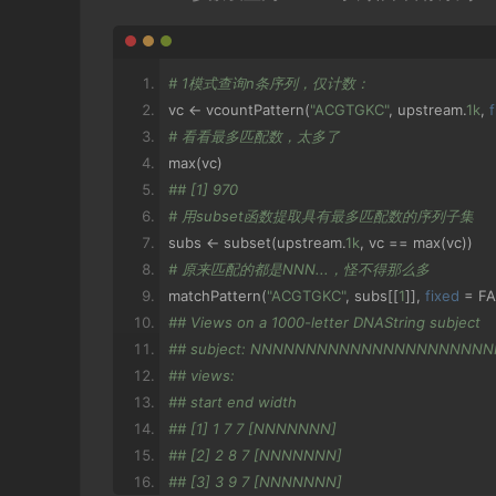
# 1模式查询n条序列，仅计数：
vc 
<-
 vcountPattern
(
"ACGTGKC"
,
 upstream
.
1k
,
# 看看最多匹配数，太多了
max
(
vc
)
## [1] 970
# 用subset函数提取具有最多匹配数的序列子集
subs 
<-
 subset
(
upstream
.
1k
,
 vc 
==
 max
(
vc
))
# 原来匹配的都是NNN...，怪不得那么多
matchPattern
(
"ACGTGKC"
,
 subs
[[
1
]],
fixed
=
 F
## Views on a 1000-letter DNAString subject
## subject: NNNNNNNNNNNNNNNNNNNNN
## views:
## start end width
## [1] 1 7 7 [NNNNNNN]
## [2] 2 8 7 [NNNNNNN]
## [3] 3 9 7 [NNNNNNN]