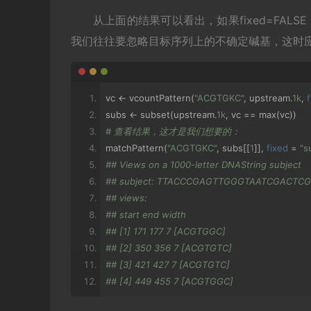
## [4] 4 10 7 [NNNNNNN]
从上面的结果可以看出，如果fixed=FAL
## [5] 5 11 7 [NNNNNNN]
我们往往要忽略目标序列上的不确定碱基，这时应设置f
## [6] 6 12 7 [NNNNNNN]
## [7] 7 13 7 [NNNNNNN]
## [8] 8 14 7 [NNNNNNN]
## [9] 9 15 7 [NNNNNNN]
vc 
<-
 vcountPattern
(
"ACGTGKC"
,
 upstream
.
1k
,
## ... ... ... ... ...
subs 
<-
 subset
(
upstream
.
1k
,
 vc 
==
 max
(
vc
))
## [962] 962 968 7 [NNNNNNN]
# 查看结果，这才是我们想要的：
## [963] 963 969 7 [NNNNNNN]
matchPattern
(
"ACGTGKC"
,
 subs
[[
1
]],
fixed
=
"s
## [964] 964 970 7 [NNNNNNN]
## Views on a 1000-letter DNAString subject
## [965] 965 971 7 [NNNNNNN]
## subject: TTACCCGAGTTGGGTAATCGACTC
## [966] 966 972 7 [NNNNNNN]
## views:
## [967] 967 973 7 [NNNNNNN]
## start end width
## [968] 968 974 7 [NNNNNNN]
## [1] 171 177 7 [ACGTGGC]
## [969] 969 975 7 [NNNNNNN]
## [2] 350 356 7 [ACGTGTC]
## [970] 970 976 7 [NNNNNNN]
## [3] 421 427 7 [ACGTGTC]
## [4] 449 455 7 [ACGTGGC]