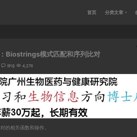
首页
分类文章
：Biostrings模式匹配和序列比对
评论
4,276
列比对的相关函数和操作。