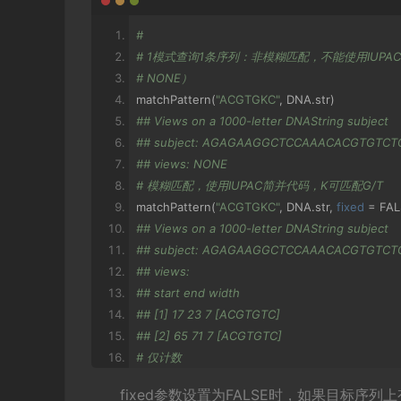
#
# 1模式查询1条序列：非模糊匹配，不能使用IUPA
# NONE）
matchPattern
(
"ACGTGKC"
,
 DNA
.
str
)
## Views on a 1000-letter DNAString subject
## subject: AGAGAAGGCTCCAAACACGTGTCT
## views: NONE
# 模糊匹配，使用IUPAC简并代码，K可匹配G/T
matchPattern
(
"ACGTGKC"
,
 DNA
.
str
,
fixed
=
 FA
## Views on a 1000-letter DNAString subject
## subject: AGAGAAGGCTCCAAACACGTGTCT
## views:
## start end width
## [1] 17 23 7 [ACGTGTC]
## [2] 65 71 7 [ACGTGTC]
# 仅计数
countPattern
(
"ACGTGKC"
,
 DNA
.
str
,
fixed
=
 FAL
fixed参数设置为FALSE时，如果目标序
## [1] 2