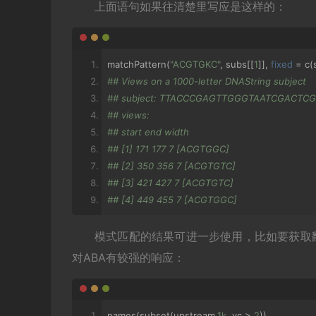
上面语句如果往清楚里写应是这样的：
matchPattern
(
"ACGTGKC"
,
 subs
[[
1
]],
fixed
=
 c
(
## Views on a 1000-letter DNAString subject
## subject: TTACCCGAGTTGGGTAATCGACTC
## views:
## start end width
## [1] 171 177 7 [ACGTGGC]
## [2] 350 356 7 [ACGTGTC]
## [3] 421 427 7 [ACGTGTC]
## [4] 449 455 7 [ACGTGGC]
模式匹配的结果可进一步使用，比如要获取翻译
对ABA有较强的响应：
names
(
subset
(
upstream
.
1k
,
 vc 
>
2
))