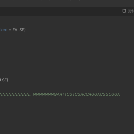
复
fixed
=
 FALSE
)
ALSE
)
NNNNNNNNNNN...NNNNNNNGAATTCGTCGACCAGGACGGCGGA