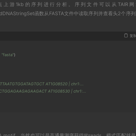
上游1kb的序列进行分析。序列文件可以从TAIR网
先用readDNAStringSet函数从FASTA文件中读取序列并查看头2个序
复
,
"fasta"
)
TTAATGTGGATAGTGCT AT1G08520 | chr1:...
CTGGAGAAGAGAAGACT AT1G08530 | chr1:...
 motif，当然也可以是高通量测序获得的reads。模式匹配就