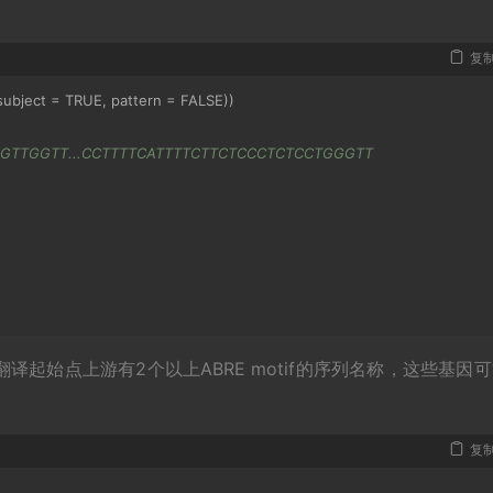
复
subject 
=
 TRUE
,
 pattern 
=
 FALSE
))
GGTTGGTT...CCTTTTCATTTTCTTCTCCCTCTCCTGGGTT
起始点上游有2个以上ABRE motif的序列名称，这些基因
复