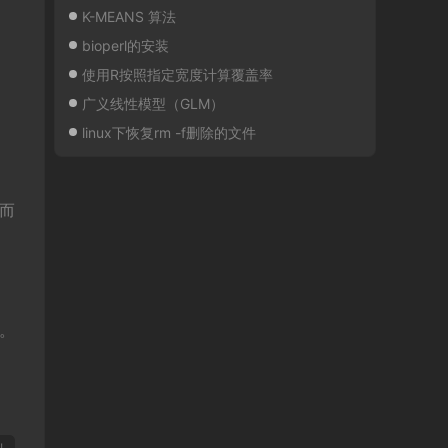
K-MEANS 算法
bioperl的安装
使用R按照指定宽度计算覆盖率
广义线性模型（GLM）
linux下恢复rm -f删除的文件
，而
值。