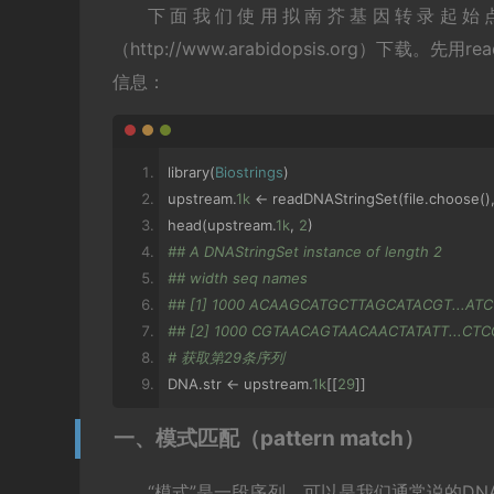
下面我们使用拟南芥基因转录起始点
（http://www.arabidopsis.org）下载。
信息：
library
(
Biostrings
)
upstream
.
1k
<-
 readDNAStringSet
(
file
.
choose
()
head
(
upstream
.
1k
,
2
)
## A DNAStringSet instance of length 2
## width seq names
## [1] 1000 ACAAGCATGCTTAGCATACGT...ATC
## [2] 1000 CGTAACAGTAACAACTATATT...CTC
# 获取第29条序列
DNA
.
str 
<-
 upstream
.
1k
[[
29
]]
一、模式匹配（pattern match）
“模式”是一段序列，可以是我们通常说的DNA