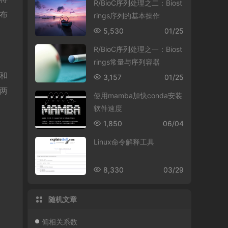
R/BioC序列处理之二：Biost
分布
rings序列的基本操作
5,530
01/25
R/BioC序列处理之一：Biost
rings常量与序列容器
n和
3,157
01/25
外两
使用mamba加快conda安装
软件速度
1,850
06/04
Linux命令解释工具
8,330
03/29
随机文章
偏相关系数