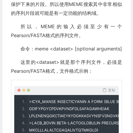
保护下来的片段。所以使用MEME搜索其中非常相似
的序列片段就可能是有一定功能的结构域。
所以，MEME的输入必须至少有一个
Pearson/FASTA格式的序列文件。
命令：meme <dataset> [optional arguments]
这里的<dataset>就是那个序列文件，必须是
Pearson/FASTA格式，文件格式示例：
复制
>
ICYA_MANSE INSECTICYANIN A FORM 
(
BLUE BILIPROT
GDIFYPGYCPDVKPVNDFDLSAFAGAWHEIAK
LPLENENQGKCTIAEYKYDGKKASVYNSFVSNGVKEYMEGD
>
LACB_BOVIN BETA
-
LACTOGLOBULIN PRECURSOR 
(
BE
MKCLLLALALTCGAQALIVTQTMKGLDI