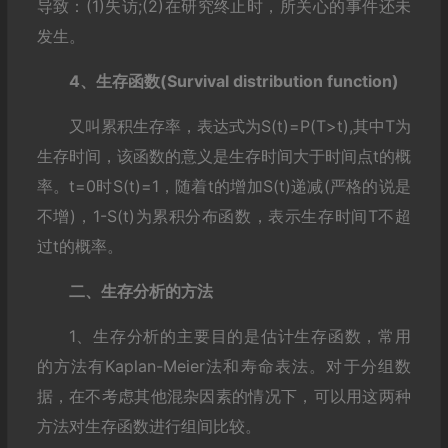
导致：(1)失访;(2)在研究终止时，所关心的事件还未
发生。
4、生存函数(Survival distribution function)
又叫累积生存率，表达式为S(t)=P(T>t),其中T为
生存时间，该函数的意义是生存时间大于时间点t的概
率。t=0时S(t)=1，随着t的增加S(t)递减(严格的说是
不增)，1-S(t)为累积分布函数，表示生存时间T不超
过t的概率。
二、生存分析的方法
1、生存分析的主要目的是估计生存函数，常用
的方法有Kaplan-Meier法和寿命表法。对于分组数
据，在不考虑其他混杂因素的情况下，可以用这两种
方法对生存函数进行组间比较。