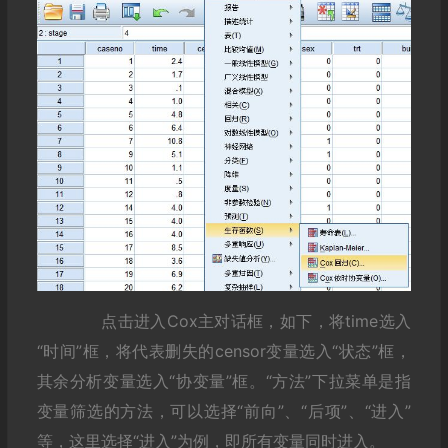
点击进入Cox主对话框，如下，将time选入
“时间”框，将代表删失的censor变量选入“状态”框，
其余分析变量选入“协变量”框。“方法”下拉菜单是指
变量筛选的方法，可以选择“前向”、“后项”、“进入”
等，这里选择“进入”为例，即所有变量同时进入。