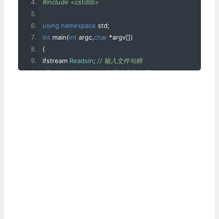
#include
<cstdlib>
using
namespace
 std
;
int
 main
(
int
 argc
,
char
*
argv
[])
{
ifstream 
Readsin
;
// 输入文件句柄
ofstream 
Readsout
;
// 输出文件句柄
if
(
argc 
!=
3
)
//三个参数，这个值是3，还有一个是程序名称
{
cout 
<<
"ERROR: illegal argument number: "
<<
 argc 
<<
 e
cout 
<<
"Usage:\n"
<<
"\tInput format:\n"
<<
"\t\tphred33to64 FastaqFile_33 FastaqFile_64 \n"
<<
 
exit
(
0
);
}
Readsin
.
open
(
argv
[
1
]);
//参数从1开始，0是名称
Readsout
.
open
(
argv
[
2
]);