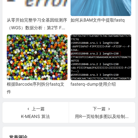
string
 readname
;
string
 readseq
;
从零开始完整学习全基因组测序
如何从BAM文件中提取fastq
string
 readlinker
;
（WGS）数据分析：第2节 FAS
string
 readqual
;
TA和FASTQ
int
Readslength
;
while
(
Readsin
!=
 NULL
)
{
getline
(
Readsin
,
readname
,
'\n'
);
getline
(
Readsin
,
readseq
,
'\n'
);
getline
(
Readsin
,
readlinker
,
'\n'
);
getline
(
Readsin
,
readqual
,
'\n'
);
根据Barcode序列拆分fastq文
fasterq-dump使用介绍
件
Readslength
=
readseq
.
length
();
上一篇
下一篇
for
(
int
 i
=
0
;
i
<
Readslength
;
i
++)
K-MEANS 算法
用R一页绘制多图以及绘制组合图(一幅图上添加新图)
{
readqual
[
i
]=
readqual
[
i
]
+
31
;
//修改31来自定义该软件的转码
}
发表评论