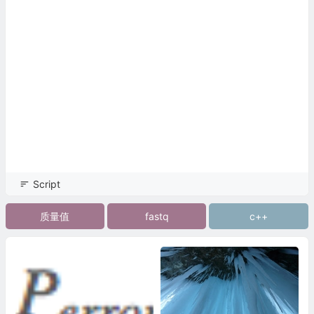
if
(!
Readsin
.
good
())
// 检查 输入文件是否存在以及被打开
{
cout 
<<
"ERROR: illegal input file path: "
<<
 argv
[
1
]
<<
end
cout 
<<
"Usage:\n"
<<
"\tInput format:\n"
<<
"\t\tphred33to64 FastaqFile_33 FastaqFile_64 \n"
<<
 
exit
(
0
);
}
if
(!
Readsin
.
good
())
// 检查 输出文件是否可以被创建
{
Script
cout 
<<
"ERROR: illegal input file path: "
<<
 argv
[
2
]
<<
end
cout 
<<
"Usage:\n"
质量值
fastq
c++
<<
"\tInput format:\n"
<<
"\t\tphred33to64 FastaqFile_33 FastaqFile_64 \n"
<<
 
exit
(
0
);
}
//
cout 
<<
"Filtering Reads ...."
<<
 endl
;