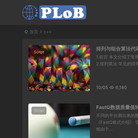
首页
c++
排列与组合算法代
Script
1.前言 本文介绍了
2.排列算法 常见的排列
10/05
6,180
FastQ数据质量值
Script
不同的平台测出来的数
《FastQ格式介绍》 
候由于...