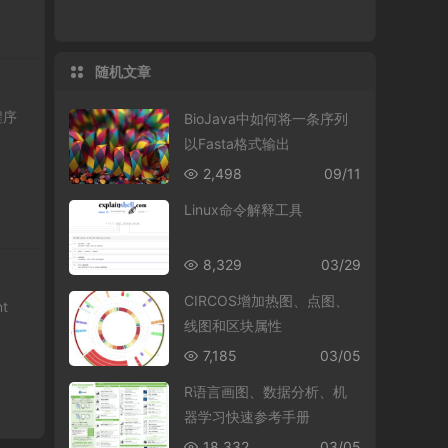
随机文章
程序
BioJava中如何将一条序列
以Fasta格式输出
2,498
09/11
Linux命令解释工具
8,329
03/29
CIRCOS增加热图、点图、
nt
线图和区块属性
7,185
03/05
R语言画图、数据分析、机
器学习快速参考手册
18,332
03/05