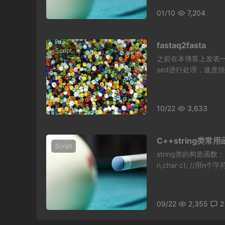
01/10
7,204
fastaq2fasta
Script
之前在本博客上发表一篇
sed进行处理，速度很快
10/22
3,633
C++string类常
Script
string类的构造函数： [co
n,char c); //用n个
09/22
2,355
2