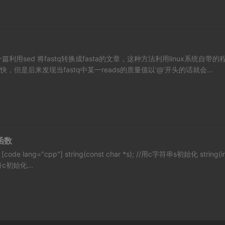
利用sed 将fastq转换成fasta的文章，这种方法利用linux系统自带的
，但是后来发现当fastq中某一reads的质量值以‘@’开头的话就会...
用函数
de lang="cpp"] string(const char *s); //用c字符串s初始化 string(i
字符c初始化...