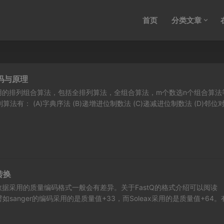
首页
分类文章
码与原理
常用的排列组合算法，包括全排列算法，全组合算法，m个数选n个组合算法
算法有： (A)字典序法 (B)递增进位制数法 (C)递减进位制数法 (D)邻位对.
转换
据采用的质量编码格式一般会有差异。关于FastQ的格式介绍可以阅读
譬如sanger的编码采用的是质量值+33，而Soleax采用的是质量值+64。