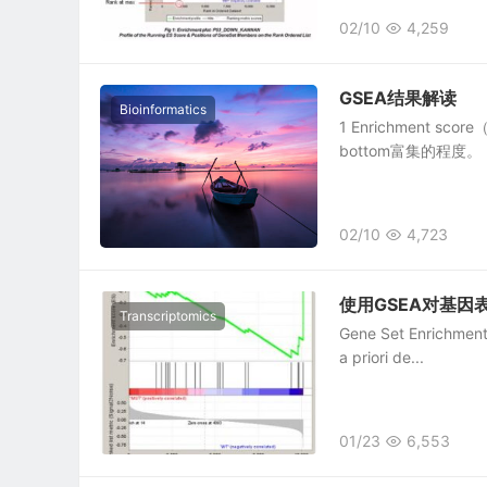
02/10
4,259
GSEA结果解读
Bioinformatics
1 Enrichment 
bottom富集的程度
02/10
4,723
使用GSEA对基因
Transcriptomics
Gene Set Enrichment
a priori de...
01/23
6,553