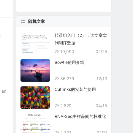
随机文章
或
转录组入门（2）：读文章拿
到测序数据
19,990
02/25
Bowtie使用介绍
36,279
12/13
Cufllinks的安装与使用
r an
2,829
04/15
RNA-Seq中样品间的标准化
4,874
02/11