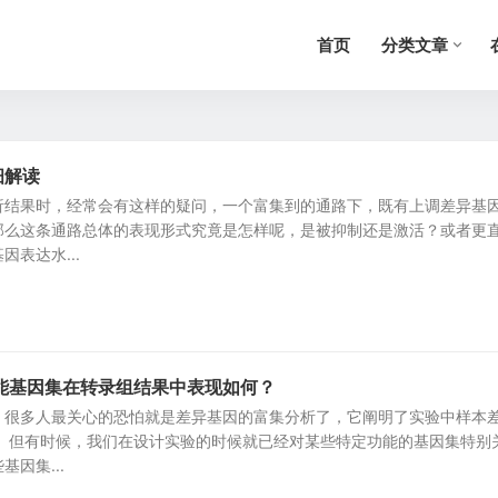
首页
分类文章
细解读
析结果时，经常会有这样的疑问，一个富集到的通路下，既有上调差异基
那么这条通路总体的表现形式究竟是怎样呢，是被抑制还是激活？或者更
表达水...
1
能基因集在转录组结果中表现如何？
，很多人最关心的恐怕就是差异基因的富集分析了，它阐明了实验中样本
。 但有时候，我们在设计实验的时候就已经对某些特定功能的基因集特别
因集...