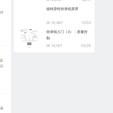
链特异性转录组原理
种对
10,487
12/03
转录组入门（3）：质量控
制
14,167
02/25
选
可以
的基