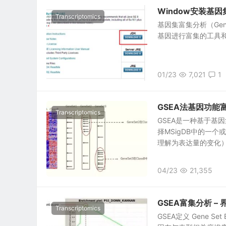
Window安装基因
Transcriptomics
基因集富集分析（Gene 
基因进行富集的工具和
01/23
7,021
1
GSEA法基因功能
Transcriptomics
GSEA是一种基于基
择MSigDB中的一
理解为表达量的变化）的
04/23
21,355
GSEA富集分析 –
Transcriptomics
GSEA定义 Gene S