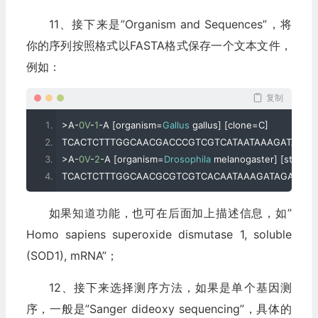
11、接下来是”Organism and Sequences”，将
你的序列按照格式以FASTA格式保存一个文本文件，
例如：
复制
>
A
-
0V
-
1
-
A 
[
organism
=
Gallus
 gallus
]
[
clone
=
C
]
TCACTCTTTGGCAACGACCCGTCGTCATAATAAAGATAGA
>
A
-
0V
-
2
-
A 
[
organism
=
Drosophila
 melanogaster
]
[
strain
=
TCACTCTTTGGCAACGCGTCGTCACAATAAAGATAGAGGG
如果知道功能，也可在后面加上描述信息，如”
Homo sapiens superoxide dismutase 1, soluble
(SOD1), mRNA”；
12、接下来选择测序方法，如果是单个基因测
序，一般是”Sanger dideoxy sequencing”，具体的