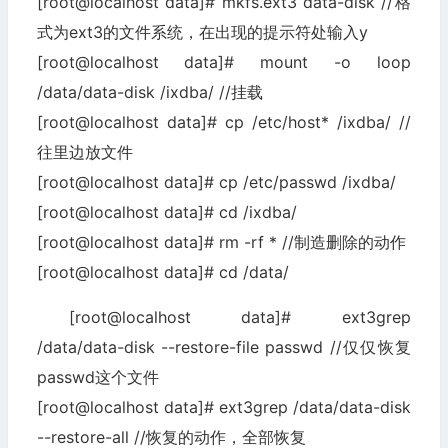
[root@localhost data]# mkfs.ext3 data-disk //格
式为ext3的文件系统，在出现的提示符处输入y
[root@localhost data]# mount -o loop
/data/data-disk /ixdba/ //挂载
[root@localhost data]# cp /etc/host* /ixdba/ //
往里边放文件
[root@localhost data]# cp /etc/passwd /ixdba/
[root@localhost data]# cd /ixdba/
[root@localhost data]# rm -rf * //制造删除的动作
[root@localhost data]# cd /data/
[root@localhost data]# ext3grep
/data/data-disk --restore-file passwd //仅仅恢复
passwd这个文件
[root@localhost data]# ext3grep /data/data-disk
--restore-all //恢复的动作，全部恢复