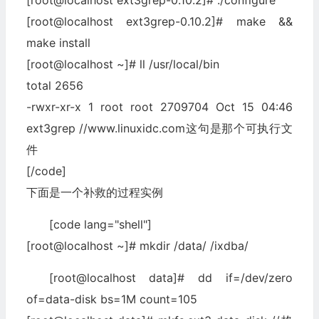
[root@localhost ext3grep-0.10.2]# ./configure
[root@localhost ext3grep-0.10.2]# make &&
make install
[root@localhost ~]# ll /usr/local/bin
total 2656
-rwxr-xr-x 1 root root 2709704 Oct 15 04:46
ext3grep //www.linuxidc.com这句是那个可执行文
件
[/code]
下面是一个补救的过程实例
[code lang="shell"]
[root@localhost ~]# mkdir /data/ /ixdba/
[root@localhost data]# dd if=/dev/zero
of=data-disk bs=1M count=105