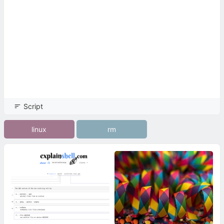
Script
linux
rm