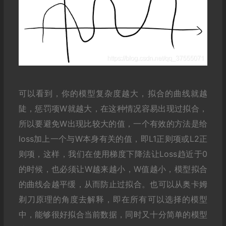
可以看到，你的模型复杂度越大，拟合的曲线就越
陡，惩罚项W就越大，在这种情况容易出现过拟合，
所以要避免W出现比较大的值，一个有效的方法是给
loss加上一个与W本身有关的值，即L1正则项或L2正
则项，这样，我们在使用梯度下降法让Loss趋近于0
的时候，也必须让W越来越小，W值越小，模型拟合
的曲线会越平缓，从而防止过拟合。也可以从奥卡姆
剃刀原理的角度去解释，即在所有可以选择的模型
中，能够很好拟合当前数据，同时又十分简单的模型