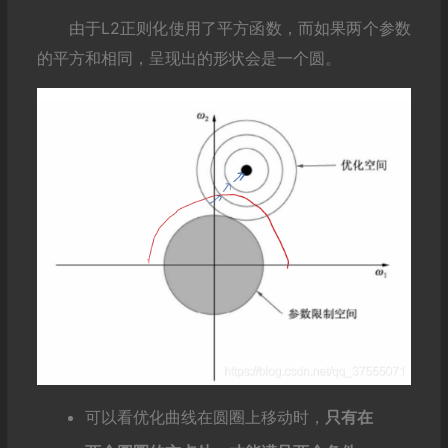
由于L2正则化使用了平方函数，而如果两个参数
的平方和相同，呈现出的形状会是一个圆。
可以看优化曲线在圆圈上移动时，
只有在