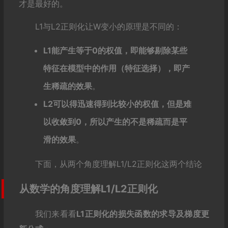
才是最好的。
L1与L2正则化让W变小的原理是不同的：
L1能产生等于0的权值，即能够剔除某些
特征在模型中的作用（特征选择），即产
生稀疏的效果
。
L2可以得迅速得到比较小的权值，但是难
以收敛到0，所以产生的不是稀疏而是平
滑的效果
。
下面，从两个角度理解L1/L2正则化这两个结论
从数学的角度理解L1/L2正则化
我们来看看
L1正则化的损失函数的求导及梯度更