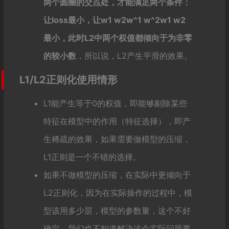
两个圆圈的交点处，才能满足两个条件：
让loss最小，让
w1 w2w^1 w^2
w
1
w
2
最小，此时L2中两个权值都倾向于为非零
的较小数
，所以说，L2产生平滑的效果。
L1/L2正则化使用情形
L1能产生等于0的权值，即能够剔除某些
特征在模型中的作用（特征选择），即产
生稀疏的效果，如果需要做模型的压缩，
L1正则是一个不错的选择。
如果不做模型的压缩，在实际中更倾向于
L2正则化，因为在实际操作的过程中，模
型该用多少层，模型的参数量，这个不好
确定，我们也不知道解决这个实际问题要