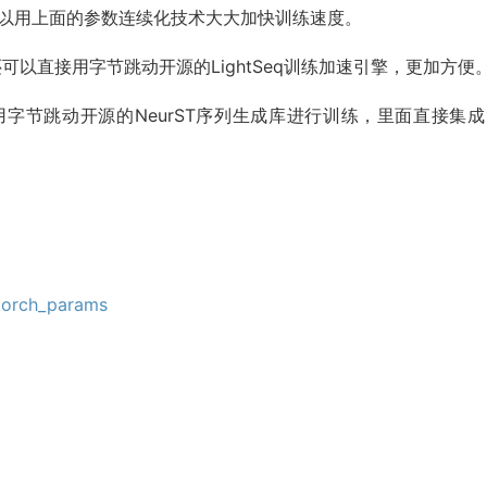
都可以用上面的参数连续化技术大大加快训练速度。
那还可以直接用字节跳动开源的LightSeq训练加速引擎，更加方便
直接用字节跳动开源的NeurST序列生成库进行训练，里面直接集
ytorch_params
ize
).
to
(
device
=
"cuda:0"
)
a:0"
)
ig
)
ls_model
,
 inputs
,
 masks
)