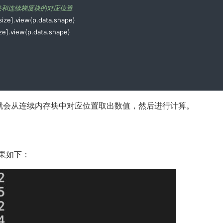
块和连续梯度块的对应位置
size
].
view
(
p
.
data
.
shape
)
arameters
())
ize
].
view
(
p
.
data
.
shape
)
guous
(),
 lr
=
1e-3
)
s
(),
 lr
=
1e-3
)
就会从连续内存块中对应位置取出数值，然后进行计算。
结果如下：