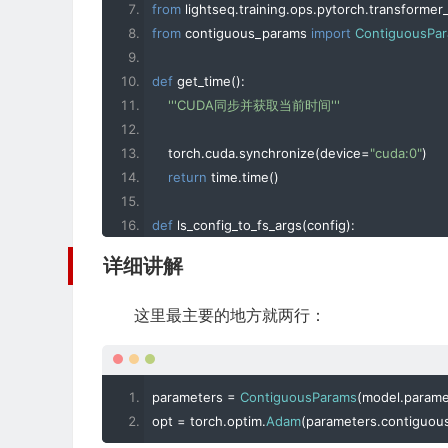
from
 lightseq
.
training
.
ops
.
pytorch
.
transformer
from
 contiguous_params 
import
ContiguousPa
def
 get_time
():
'''CUDA同步并获取当前时间'''
    torch
.
cuda
.
synchronize
(
device
=
"cuda:0"
)
return
 time
.
time
()
def
 ls_config_to_fs_args
(
config
):
'''将LightSeq的config转换为Fairseq的args'''
详细讲解
@dataclass
这里最主要的地方就两行：
class
Args
:
        encoder_embed_dim
:
int
        encoder_ffn_embed_dim
:
int
        encoder_attention_heads
:
int
parameters 
=
ContiguousParams
(
model
.
parame
        dropout
:
float
opt 
=
 torch
.
optim
.
Adam
(
parameters
.
contiguou
        attention_dropout
:
float