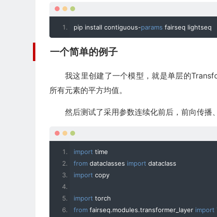
pip install contiguous
-
params
 fairseq lightseq
一个简单的例子
我这里创建了一个模型，就是单层的Trans
所有元素的平方均值。
然后测试了采用参数连续化前后，前向传播
import
 time
from
 dataclasses 
import
 dataclass
import
 copy
import
 torch
from
 fairseq
.
modules
.
transformer_layer 
import