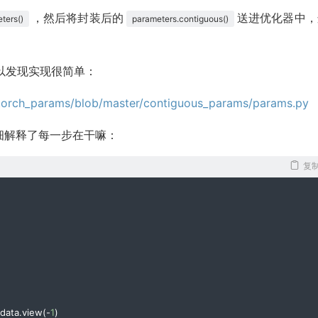
，然后将封装后的
送进优化器中，
ters()
parameters.contiguous()
以发现实现很简单：
ytorch_params/blob/master/contiguous_params/params.py
细解释了每一步在干嘛：
复
lse
):
data
.
view
(-
1
)