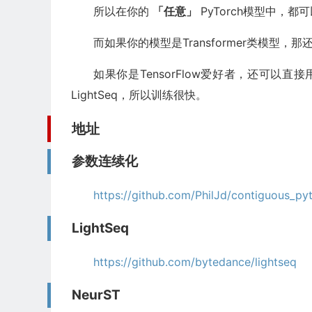
所以在你的
「任意」
PyTorch模型中，
        attn_prob_dropout_ratio
=
0.1
,
        activation_dropout_ratio
=
0.1
,
而如果你的模型是Transformer类模型，
        hidden_dropout_ratio
=
0.1
,
        pre_layer_norm
=
True
,
如果你是TensorFlow爱好者，还可以
        fp16
=
False
,
LightSeq，所以训练很快。
        local_rank
=
0
)
地址
# 将LightSeq的config转换为Fairseq的args
    args 
=
 ls_config_to_fs_args
(
config
)
参数连续化
# 随机生成输入
https://github.com/PhilJd/contiguous_p
    bsz
,
 sl 
=
50
,
80
    inputs 
=
 torch
.
randn
(
bsz
,
 sl
,
 config
.
hidden_s
LightSeq
    masks 
=
 torch
.
zeros
(
bsz
,
 sl
).
to
(
device
=
"cud
https://github.com/bytedance/lightseq
# 定义LightSeq模型并训练
    ls_model 
=
LSTransformerEncoderLayer
(
conf
NeurST
    ls_fw_time
,
 ls_bw_time
,
 ls_step_time 
=
 train
(