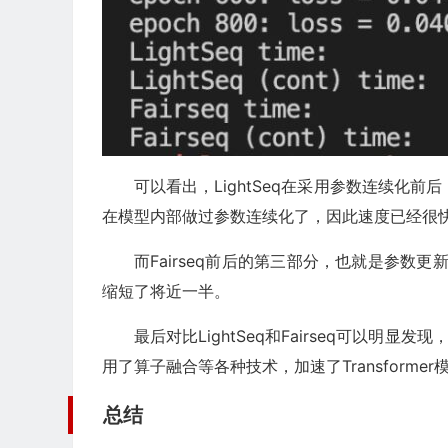
        bw_time  
=
 get_time
()
-
 start_time
        start_time 
=
 get_time
()
        opt
.
step
()
        step_time  
=
 get_time
()
-
 start_time
if
 epoch 
%
200
==
0
:
print
(
"epoch {:>3d}: loss = {:>5.3f}"
.
for
可以看出，LightSeq在采用参数连续化前
在模型内部做过参数连续化了，因此速度已经很
return
 fw_time
,
 bw_time
,
 step_time
而Fairseq前后的第三部分，也就是参数更
if
 __name__ 
==
"__main__"
:
缩短了将近一半。
# 定义LightSeq的config
    config 
=
LSTransformerEncoderLayer
.
get_co
最后对比LightSeq和Fairseq可以明显发现，
        max_batch_tokens
=
4096
,
用了算子融合等各种技术，加速了Transforme
        max_seq_len
=
256
,
        hidden_size
=
128
,
总结
        intermediate_size
=
512
,
        nhead
=
16
,