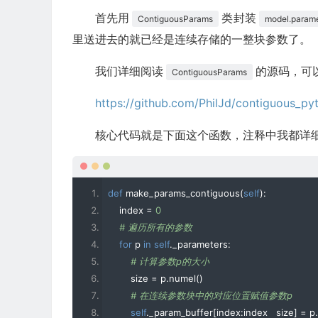
        activation_dropout
:
float
首先用
类封装
ContiguousParams
model.parame
        encoder_normalize_before
:
bool
里送进去的就已经是连续存储的一整块参数了。
    args 
=
Args
(
我们详细阅读
的源码，可
ContiguousParams
        config
.
hidden_size
,
        config
.
intermediate_size
,
https://github.com/PhilJd/contiguous_p
        config
.
nhead
,
        config
.
hidden_dropout_ratio
,
核心代码就是下面这个函数，注释中我都详
        config
.
attn_prob_dropout_ratio
,
        config
.
activation_dropout_ratio
,
        config
.
pre_layer_norm
def
 make_params_contiguous
(
self
):
)
    index 
=
0
return
 args
# 遍历所有的参数
for
 p 
in
self
.
_parameters
:
def
 train
(
model
,
 inputs
,
 masks
,
 contiguous
=
Fa
# 计算参数p的大小
'''训练过程'''
        size 
=
 p
.
numel
()
# 在连续参数块中的对应位置赋值参数p
    model
.
to
(
device
=
"cuda:0"
)
self
.
_param_buffer
[
index
:
index   size
]
=
 p
.