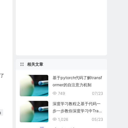
相关文章
写了
基于pytorch代码了解transf
ormer的自注意力机制
749
07/23
深度学习教程之基于代码一
步一步教你深度学习中Trans
q
former的原理
1,026
05/23