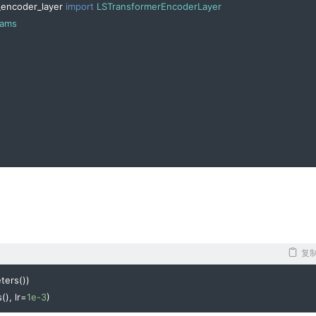
_encoder_layer 
import
LSTransformerEncoderLayer
rams
复
ters
())
s
(),
 lr
=
1e-3
)