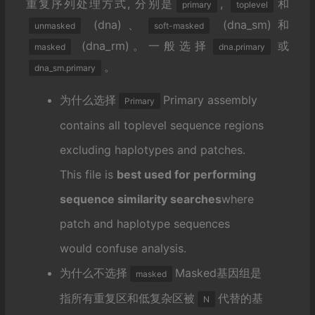
重复序列处理方式, 分别是
,
和
primary
toplevel
(dna)、
(dna_sm)和
unmasked
soft-masked
(dna_rm)。一般选择
或
masked
dna.primary
。
dna_sm.primary
为什么选择
Primary assembly
Primary
contains all toplevel sequence regions
excluding haplotypes and patches.
This file is
best used for performing
sequence similarity searches
where
patch and haplotype sequences
would confuse analysis.
为什么不选择
Masked基因组是
masked
指所有重复区和低复杂区被
代替的基
N