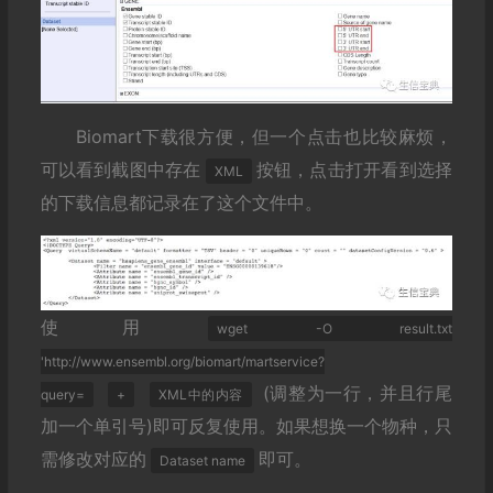
Biomart下载很方便，但一个点击也比较麻烦，
可以看到截图中存在
按钮，点击打开看到选择
XML
的下载信息都记录在了这个文件中。
使用
wget -O result.txt
'http://www.ensembl.org/biomart/martservice?
(调整为一行，并且行尾
query=
+
XML中的内容
加一个单引号)即可反复使用。如果想换一个物种，只
需修改对应的
即可。
Dataset name