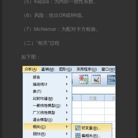
（5）Kappa：为内部一致性系数。
（6）风险：给出OR或RR值。
（7）McNemar：为配对卡方检验。
（二）“相关”过程
如下图：