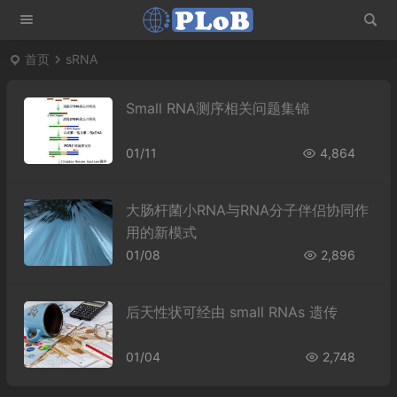
首页
sRNA
Small RNA测序相关问题集锦
01/11
4,864
大肠杆菌小RNA与RNA分子伴侣协同作
用的新模式
01/08
2,896
后天性状可经由 small RNAs 遗传
01/04
2,748