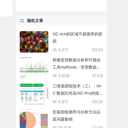
随机文章
GC rich的区域不易测序的原
因
4,371
03/24
肿瘤变异数据分析和可视化
工具maftools：突变数据下
载和可视化
3,608
01/09
三维基因组技术（三）：Hi-
C 数据比对及HiC-Pro的使
用
4,611
09/29
宏基因组测序与分析方法以
及问题集锦
26,828
12/30