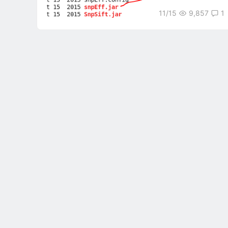
11/15
9,857
1