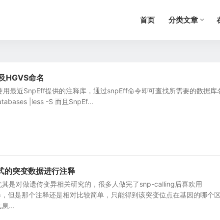
首页
分类文章
库及HGVS命名
直使用最近SnpEff提供的注释库，通过snpEff命令即可查找所需要的数据库
 databases |less -S 而且SnpEf...
f格式的突变数据进行注释
是对做遗传变异相关研究的，很多人做完了snp-calling后喜欢用
注释，但是那个注释还是相对比较简单，只能得到该突变位点在基因的哪个
...