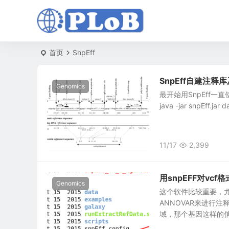
首页
SnpEff
SnpEff自建注释
Genomics
最开始用SnpEff一
java -jar snpEff.jar
11/17
2,399
用snpEFF对vc
Genomics
这个软件比较重要，尤其
ANNOVAR来进行
域，那个基因这样的信息