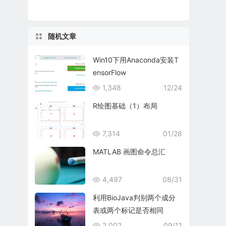
随机文章
Win10下用Anaconda安装T
ensorFlow
1,348
12/24
R绘图基础（1）布局
7,314
01/28
MATLAB 画图命令总汇
4,497
08/31
利用BioJava判别两个成分
表或两个标记是否相同
2,002
09/11