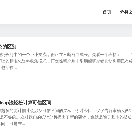
首页
分类
究的区别
研究长河中的一个小小支流，但正在不断努力成长。先看一个表格： 
严谨的标准化资料收集模式，而定性研究则非常期望研究者能够利用已有
括被...
tstrap法轻松计算可信区间
来越多的统计描述会涉及可信区间的展示。今时今日，仅仅告诉审稿人两
值是不够的。这对我们的统计分析提出了新的要求，也就是除了基本的描述
。可是在...