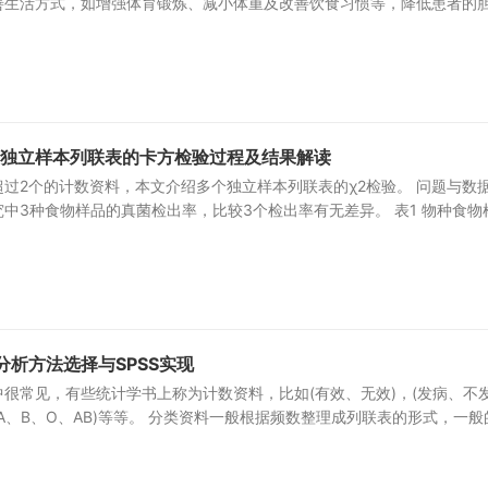
善生活方式，如增强体育锻炼、减小体重及改善饮食习惯等，降低患者的
多个独立样本列联表的卡方检验过程及结果解读
过2个的计数资料，本文介绍多个独立样本列联表的χ2检验。 问题与数据
中3种食物样品的真菌检出率，比较3个检出率有无差异。 表1 物种食物
分析方法选择与SPSS实现
很常见，有些统计学书上称为计数资料，比如(有效、无效)，(发病、不
型(A、B、O、AB)等等。 分类资料一般根据频数整理成列联表的形式，一般