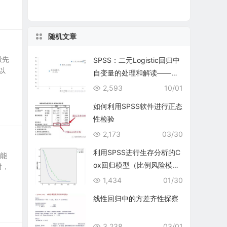
随机文章
般先
SPSS：二元Logistic回归中
以
自变量的处理和解读——有
序多分类变量的处理
2,593
10/01
如何利用SPSS软件进行正态
性检验
2,173
03/30
利用SPSS进行生存分析的C
不能
ox回归模型（比例风险模
时，
型）
1,434
01/30
线性回归中的方差齐性探察
3,238
03/01