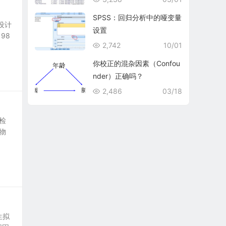
SPSS：回归分析中的哑变量
设计
设置
98
2,742
10/01
你校正的混杂因素（Confou
nder）正确吗？
2,486
03/18
检
物
生拟