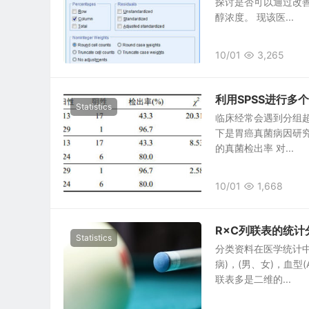
探讨是否可以通过改
醇浓度。 现该医...
10/01
3,265
利用SPSS进行
Statistics
临床经常会遇到分组超
下是胃癌真菌病因研究
的真菌检出率 对...
10/01
1,668
R×C列联表的统计
Statistics
分类资料在医学统计中
病)，(男、女)，血
联表多是二维的...