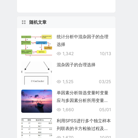
随机文章
统计分析中混杂因子的合理
选择
1,342
10/13
混杂因子的合理选择
1,525
03/25
单因素分析筛选变量时变量
应与多因素分析所用变量相
同
1,660
05/01
利用SPSS进行多个独立样本
列联表的卡方检验过程及结
果解读
1,670
10/01