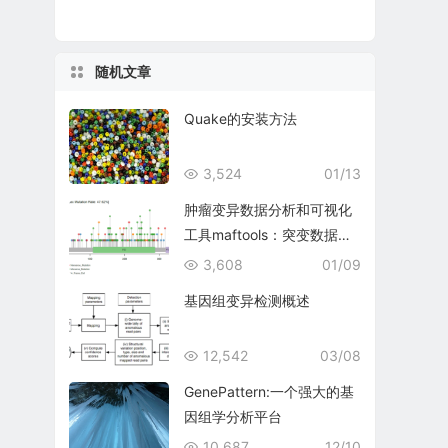
随机文章
Quake的安装方法
3,524
01/13
肿瘤变异数据分析和可视化
工具maftools：突变数据下
载和可视化
3,608
01/09
基因组变异检测概述
12,542
03/08
GenePattern:一个强大的基
因组学分析平台
10,687
12/10