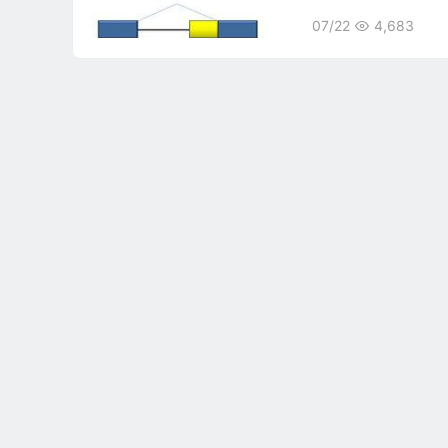
07/22
4,683