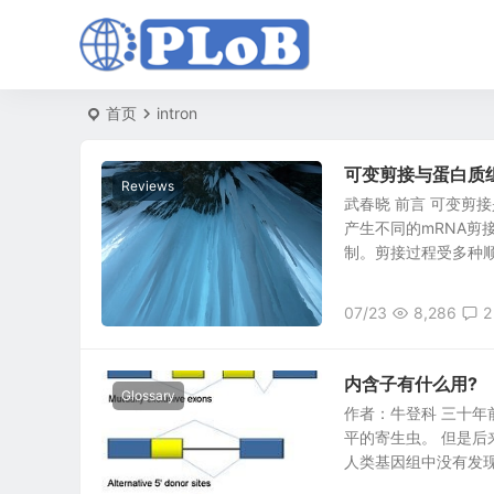
首页
intron
可变剪接与蛋白质
Reviews
武春晓 前言 可变剪
产生不同的mRNA
制。剪接过程受多种顺式
07/23
8,286
2
内含子有什么用?
Glossary
作者：牛登科 三十年
平的寄生虫。 但是
人类基因组中没有发现原