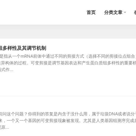
首页
分类文章
组多样性及其调节机制
接是指从一个mRNA前体中通过不同的剪接方式（选择不同的剪接位点组合
剪接异构体的过程。可变剪接是调节基因表达和产生蛋白质组多样性的重要
作...
前问这个问题？你得到的答复是内含子没什么用，属于垃圾DNA或者说分
后来，一个又一个基因的可变剪接现象被发现。尤其是人类基因组测序完成
...