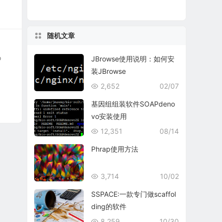
随机文章
o
JBrowse使用说明：如何安
装JBrowse
2,652
02/07
基因组组装软件SOAPdeno
vo安装使用
12,351
08/14
Phrap使用方法
3,714
10/02
SSPACE:一款专门做scaffol
ding的软件
8,259
10/30