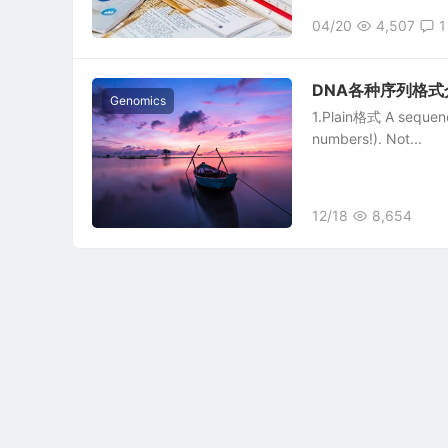
04/20
4,507
1
DNA各种序列格式
Genomics
1.Plain格式 A sequenc
numbers!). Not...
12/18
8,654