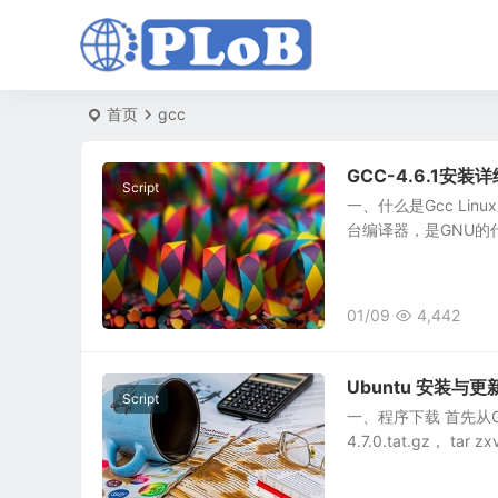
首页
gcc
GCC-4.6.1安装
Script
一、什么是Gcc Lin
台编译器，是GNU的
01/09
4,442
Ubuntu 安装与更
Script
一、程序下载 首先从GN
4.7.0.tat.gz， tar zxv