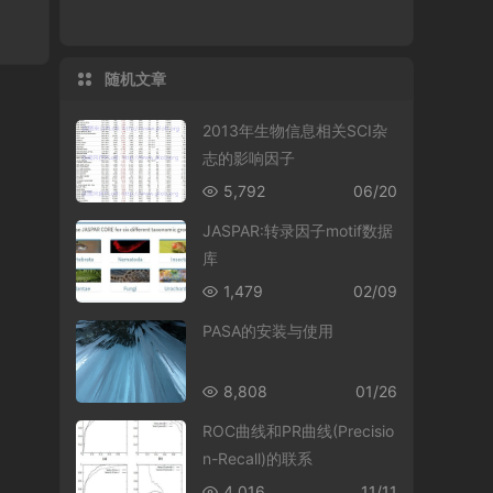
随机文章
2013年生物信息相关SCI杂
志的影响因子
5,792
06/20
JASPAR:转录因子motif数据
库
1,479
02/09
PASA的安装与使用
8,808
01/26
ROC曲线和PR曲线(Precisio
n-Recall)的联系
4,016
11/11