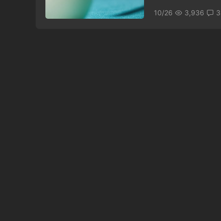
10/26
3,936
3