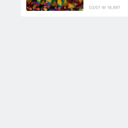
03/01
18,997