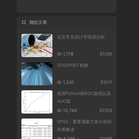
随机文章
论文常见统计学错误分析
1,718
01/30
SPSS中的T检验
1,220
03/11
使用Python画ROC曲线以及
AUC值
10,740
07/03
SPSS：重复测量方差分析的
结果解读
4,246
02/09