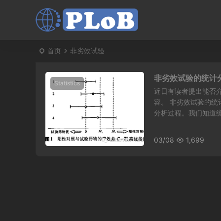
首页
非劣效试验
非劣效试验的统计
Statistics
近日有读者提出能否
容。 非劣效试验的
分析过程。我们知道统计
03/08
1,699