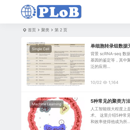
首页
聚类
第 2 页
单细胞转录组数据
Single Cell
背景 scRNA-s
基因的鉴定等，其中聚
泛的应用...
10/02
1,164
5种常见的聚类方
Machine Learning
人工智能很大程度上
术。 这里介绍5种常
和效率使得他成为所..