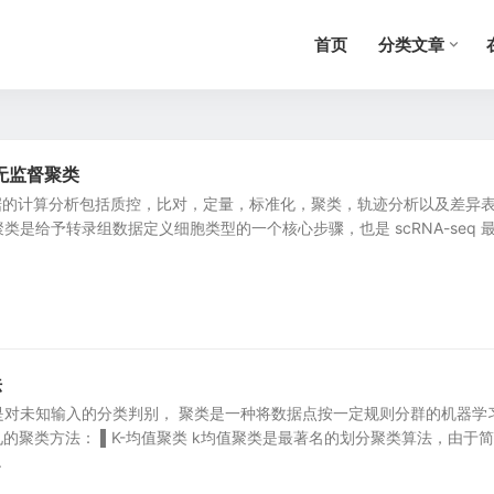
首页
分类文章
无监督聚类
eq 数据的计算分析包括质控，比对，定量，标准化，聚类，轨迹分析以及差异
类是给予转录组数据定义细胞类型的一个核心步骤，也是 scRNA-seq 
法
是对未知输入的分类判别， 聚类是一种将数据点按一定规则分群的机器学
见的聚类方法： ▌K-均值聚类 k均值聚类是最著名的划分聚类算法，由于
.