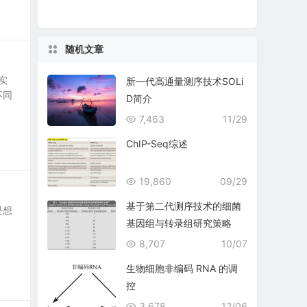
随机文章
实
新一代高通量测序技术SOLi
不同
D简介
7,463
11/29
ChIP-Seq综述
19,860
09/29
基于第二代测序技术的细菌
是想
基因组与转录组研究策略
8,707
10/07
生物细胞非编码 RNA 的调
控
3,678
12/06