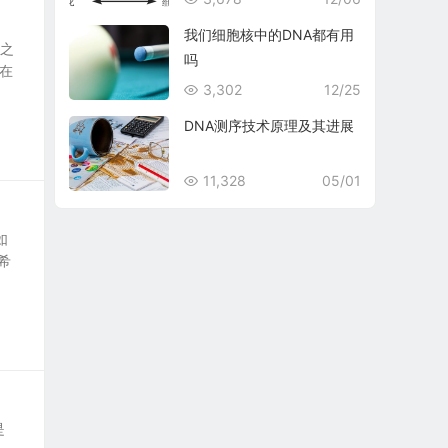
我们细胞核中的DNA都有用
议之
吗
在
3,302
12/25
DNA测序技术原理及其进展
11,328
05/01
如
希
是