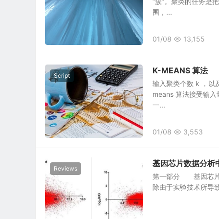
“簇”。聚类的任务是
围，...
01/08
13,155
K-MEANS 算法
Script
输入聚类个数 k ，以
means 算法接受输
一...
01/08
3,553
基因芯片数据分析
Reviews
第一部分 基因芯片的数
除由于实验技术所导致的表达