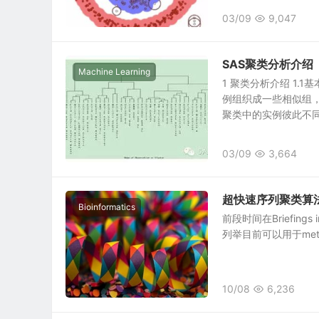
03/09
9,047
SAS聚类分析介绍
Machine Learning
1 聚类分析介绍 1
例组织成一些相似组
聚类中的实例彼此不同.
03/09
3,664
超快速序列聚类算
Bioinformatics
前段时间在Briefing
列举目前可以用于met
10/08
6,236