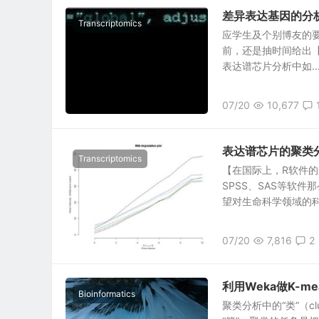
差异表达基因的分
Transcriptomics
应学生及个别博友的要
前，还是抽时间给出
表达谱芯片分析中如..
07/20
10,677
表达谱芯片的聚类
Transcriptomics
【在国际上，R软件
SPSS、SAS等软
望对生命科学领域的科.
07/20
7,816
2
利用Weka做K-me
Bioinformatics
聚类分析中的“类”（cl