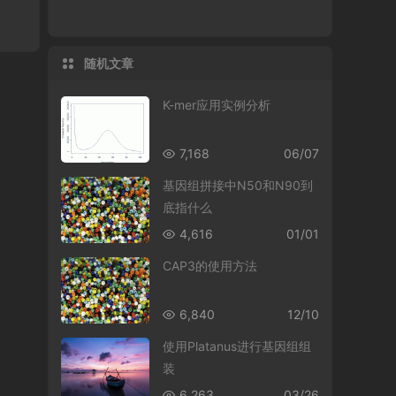
随机文章
K-mer应用实例分析
7,168
06/07
基因组拼接中N50和N90到
底指什么
4,616
01/01
CAP3的使用方法
6,840
12/10
使用Platanus进行基因组组
装
6,263
03/26