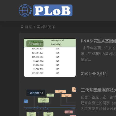
首页
基因组测序
PNAS:花生A基
Advance
由千年基因、广东省
果，完成花生A基因组d
鉴定...
01/05
2,614
三代基因组测序技
Genomics
前言：首先，这一篇
还来自身边的同事（
为了方便自己日后若有需