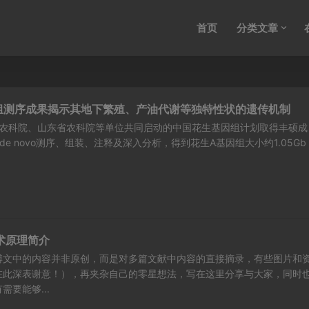
首页
分类文章
因组测序成果揭示其地下繁殖、产油代谢等独特性状的遗传机制
农科院、山东省农科院等单位共同启动的中国花生基因组计划取得丰硕成
e novo测序、组装、注释及深入分析，得到花生A基因组大小约1.05Gb
术原理简介
博文中的内容并非原创，而是对多篇文献中内容的直接摘录，有些图片和
在此深表谢意！），再夹杂自己的零星想法，写在这里分享与大家，同时
要能够...