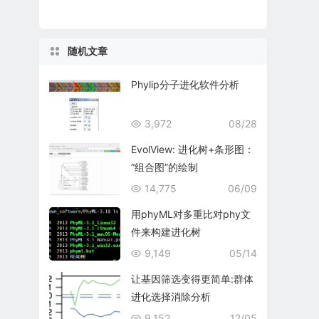
随机文章
Phylip分子进化软件分析
3,972
08/28
EvolView: 进化树+条形图：
“组合图”的绘制
14,775
06/09
用phyML对多重比对phy文
件来构建进化树
9,149
05/14
让基因筛选变得更简单:群体
进化选择消除分析
9,152
12/05